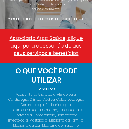
na hora de cuidar da sua
saúde e bem-estar.
Sem carência e uso imediato!
Associado Arca Saúde, clique
aqui para acesso rápido aos
seus serviços e benefícios
O QUE VOCÊ PODE
UTILIZAR
Consultas
Acupuntura, Angiologia, Alergologia,
Cardiologia, Clínica Médica, Coloproctologia,
Dermatologia, Endocrinologia,
Gastroenterologia, Geriatria, Ginecologia e
Obstetrícia, Hematologia, Homeopatia,
Infectologia, Mastologia, Medicina da Família,
Medicina da Dor, Medicina do Trabalho,