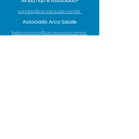
Ainda não é Associado?
vendas@arcasaude.com.br
Associado Arca Saúde
faleconosco@arcasaude.com.br
Nome
Email
Telefone
Assunto