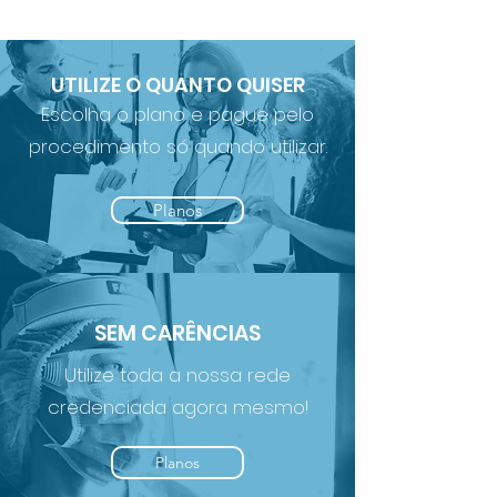
UTILIZE O QUANTO QUISER
Escolha o plano e pague pelo
procedimento só quando utilizar.
Planos
SEM CARÊNCIAS
Utilize toda a nossa rede
credenciada agora mesmo!
Planos