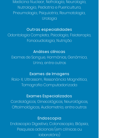
Medicina Nuclear, Nefrologia, Neurologia,
Nutrologia, Pediatria e Puericultura,
Pneumologia, Psiquiatria, Reumatologia,
Urologia
Outras especialidades
Odontologia Completa, Psicologia, Fisioterapia,
Fonoaudiologia, Nutrição
Análises clínicas
Exames de Sangue, Hormônios, Genômica,
Urina, entre outros
Exames de Imagens
Raio-X, Ultrassom, Ressonância Magnética,
Tomografia Computadorizada
Exames Especializados
Cardiológicos, Ginecológicos, Neurológicos,
Oftalmológicos, Audiometria, entre outros
Endoscopia
Endoscopia Digestiva, Colonoscopia, Biópsia,
Pesquisas adicionais (em clínicas ou
laboratório)