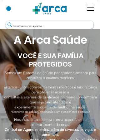
A Arca Saúde
VOCÊ E SUA FAMÍLIA
PROTEGIDOS
Somos um Sistema de Saúde por credenciamento para
consultas e exames médicos.
Estamos juntos com os melhores médicos e laboratórios
para oferecer acesso a
consultas e exames
de qualidade no menor preço* para
que seja bem atendido e
experimente
o que há
de melhor na saúde.
*Economia de até 80% em relação a um atendimento particular.
Nosso associ
ado conta com a exp
eriência e
conhecimento de nossa
Central de Agendamentos, além de diversos serviços e
benefícios
pensados para encontre sempre uma solução adequada