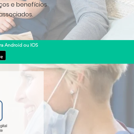
ços e benefício
s
a
ssociados.
ra Android ou IOS