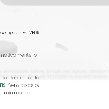
a compra e VCMED15
omaticamente, o
 do desconto do
TIS
!
Sem taxas ou
po mínimo de