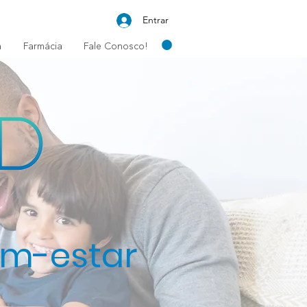
Entrar
a
Farmácia
Fale Conosco!
em-estar