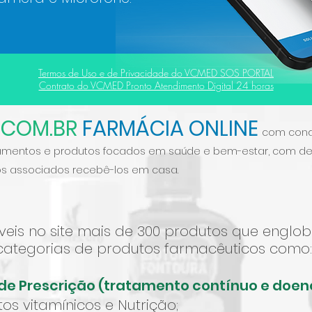
Termos de Uso e de Privacidade do VCMED SOS PORTAL
Contrato do VCMED Pronto Atendimento Digital 24 horas
.COM.BR
FARMÁCIA ONLINE
com
con
mentos e produtos focados em saúde e bem-estar, com des
 associados recebê-los em casa.
íveis no site mais de 300 produtos que engl
categorias de produtos farmacêuticos como:
de Prescrição (tratamento contínuo e doen
os vitamínicos e Nutrição;