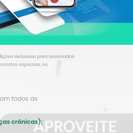
d
ições exclusivas para associados.
contos especiais, na
obam todos as
ças crônicas);