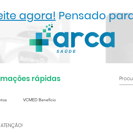
ite agora!
Pensado para
rmações rápidas
ntos
VCMED Benefício
 ATENÇÃO!