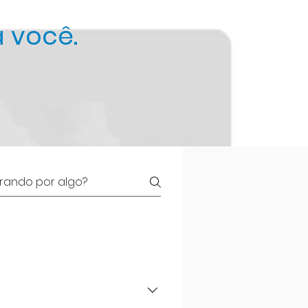
 v
ocê.