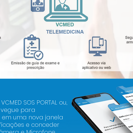
 VCMED SOS PORTAL ou,
navegue para
, em uma nova janela
ificações e conceder
âmera e Microfone.