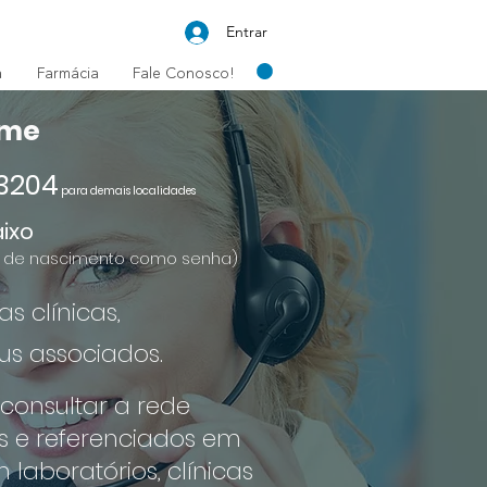
Entrar
a
Farmácia
Fale Conosco!
ame
3204
para demais localidades
ixo
ta de nascimento como senha)
 clínicas,
us associados.
 consultar a rede
s e referenciados em
laboratórios, clínicas