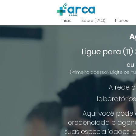
Início
Sobre (FAQ)
Planos
A
Ligue para (11
ou
(Primeiro acesso? Digite os
A rede c
laboratórios
Aqui você pode o
credenciada e agend
suas especialidades, 