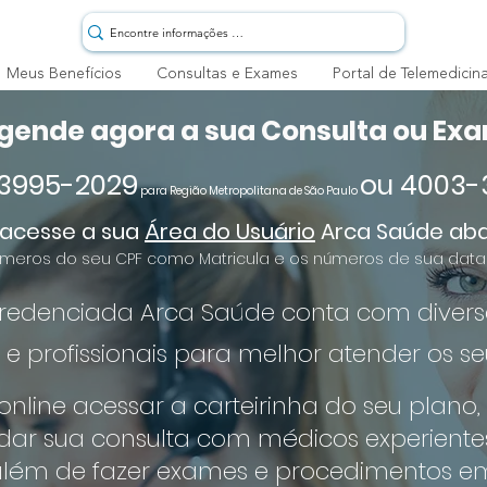
Meus Benefícios
Consultas e Exames
Portal de Telemedicin
gende agora a sua Consulta ou Ex
) 3995-2029
ou 4003-
para Região Metropolitana de São Paulo
 acesse a sua
Área do Usuário
Arca Saúde aba
 números do seu CPF como Matricula e os números de sua da
redenciada Arca Saúde conta com diversas
 e profissionais para melhor atender os se
nline acessar a carteirinha do seu plano,
ar sua consulta com médicos experiente
além de fazer exames e procedimentos em 