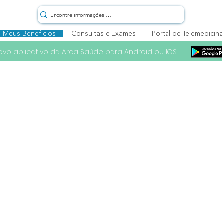
Meus Benefícios
Consultas e Exames
Portal de Telemedicin
ovo aplicativo da Arca Saúde para Android ou IOS