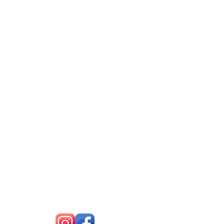
tendimento ao Associado
Arca Saúd
e e VCMED
Segunda a Sext
a-Feira
das 09:00 as 17:30
(exceto feriados)